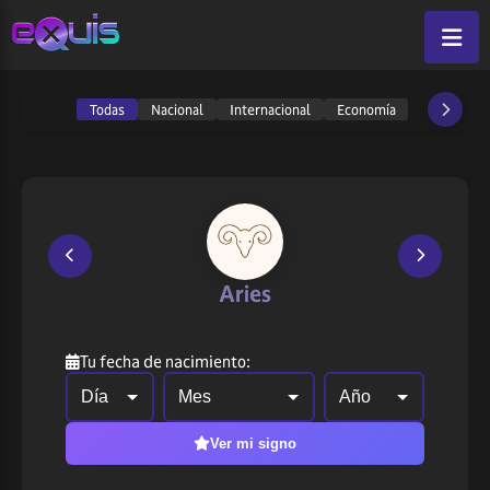
Todas
Nacional
Internacional
Economía
Política
Aries
Tu fecha de nacimiento:
Ver mi signo